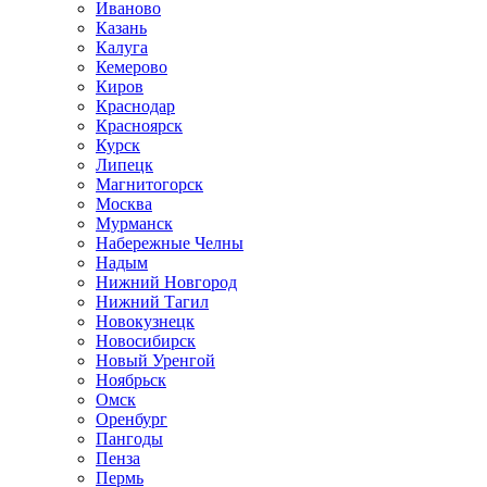
Иваново
Казань
Калуга
Кемерово
Киров
Краснодар
Красноярск
Курск
Липецк
Магнитогорск
Москва
Мурманск
Набережные Челны
Надым
Нижний Новгород
Нижний Тагил
Новокузнецк
Новосибирск
Новый Уренгой
Ноябрьск
Омск
Оренбург
Пангоды
Пенза
Пермь