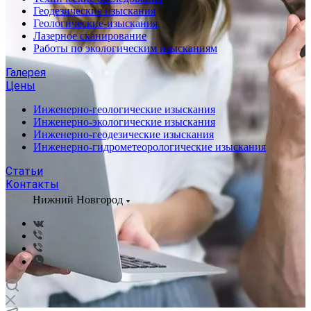
Геодезические изыскания
Геологические-изыскания
Лазерное сканирование
Работы по экологическим изысканиям
Галерея
Цены
Инженерно-геологические изыскания
Инженерно-экологические изыскания
Инженерно-геодезические изыскания
Инженерно-гидрометеорологические изыскания
Статьи
Контакты
Нижний Новгород