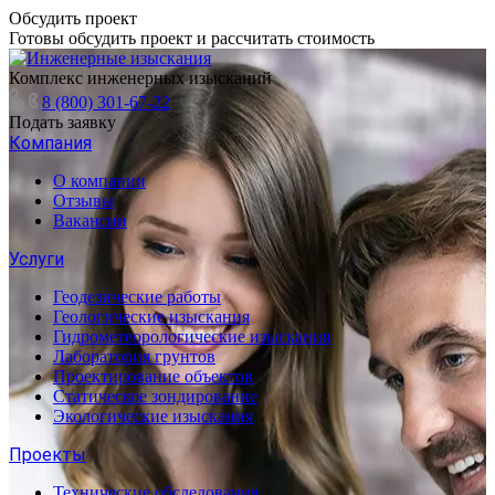
Обсудить проект
Готовы обсудить проект и рассчитать стоимость
Комплекс инженерных изысканий
8 (800) 301-67-22
Подать заявку
Компания
О компании
Отзывы
Вакансии
Услуги
Геодезические работы
Геологические изыскания
Гидрометеорологические изыскания
Лаборатория грунтов
Проектирование объектов
Статическое зондирование
Экологические изыскания
Проекты
Технические обследования