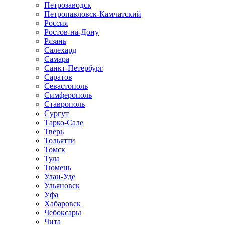
Петрозаводск
Петропавловск-Камчатский
Россия
Ростов-на-Дону
Рязань
Салехард
Самара
Санкт-Петербург
Саратов
Севастополь
Симферополь
Ставрополь
Сургут
Тарко-Сале
Тверь
Тольятти
Томск
Тула
Тюмень
Улан-Уде
Ульяновск
Уфа
Хабаровск
Чебоксары
Чита