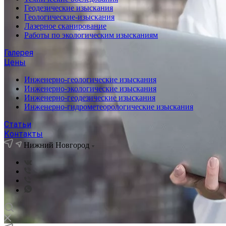
Геодезические изыскания
Геологические-изыскания
Лазерное сканирование
Работы по экологическим изысканиям
Галерея
Цены
Инженерно-геологические изыскания
Инженерно-экологические изыскания
Инженерно-геодезические изыскания
Инженерно-гидрометеорологические изыскания
Статьи
Контакты
Нижний Новгород