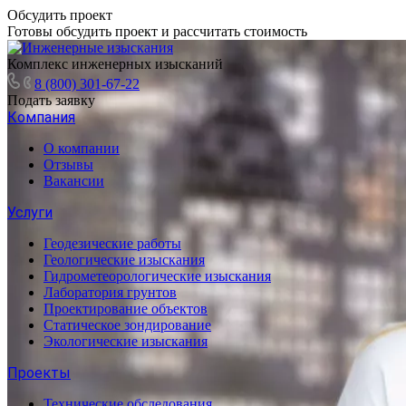
Обсудить проект
Готовы обсудить проект и рассчитать стоимость
Комплекс инженерных изысканий
8 (800) 301-67-22
Подать заявку
Компания
О компании
Отзывы
Вакансии
Услуги
Геодезические работы
Геологические изыскания
Гидрометеорологические изыскания
Лаборатория грунтов
Проектирование объектов
Статическое зондирование
Экологические изыскания
Проекты
Технические обследования